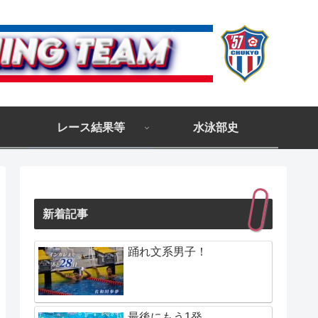
レース結果等
水泳部史
新着記事
踊れ文系男子！
最後にもう1発