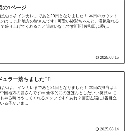
後の1ページ
ばんは🌙 インカレまであと20日となりました！ 本日のカウント
ンは… 九州地方の皆さんです‼️ 可愛い紗彩ちゃんと、漢気溢れる
人で盛り上げてくれること間違いなしです🇫🇷 佐和田歩夢(...
2025.08.15
ュラー落ちました🤷‍♂️
ばんは。 インカレまであと21日となりました！ 本日の担当は四
中国地方の皆さんです👀 全体的にのほほんとしたいい笑顔☺️ こ
もやる時はやってくれるメンツです⚡️ あれ？画面左端に1番目立
いる子がいま...
2025.08.14