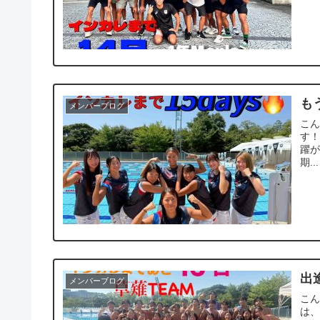
も
メンバーブログ
こん
す！
躍が
期...
出
メンバーブログ
こん
は、