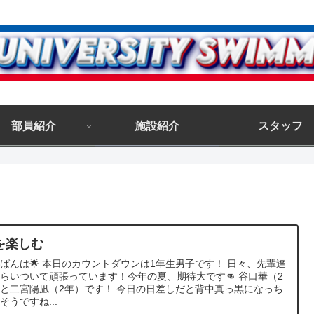
部員紹介
施設紹介
スタッフ
を楽しむ
ばんは🌟 本日のカウントダウンは1年生男子です！ 日々、先輩達
らいついて頑張っています！今年の夏、期待大です👊 谷口華（2
と二宮陽凪（2年）です！ 今日の日差しだと背中真っ黒になっち
そうですね...