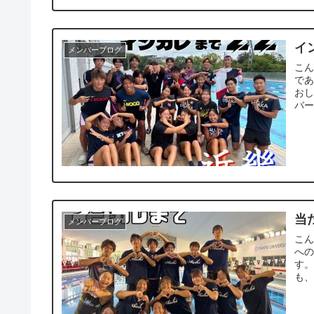
イ
メンバーブログ
こん
であ
お
バー
当
メンバーブログ
こん
へ
す
も、