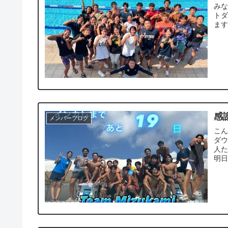
みな
トダ
ます
感
メンバーブログ
こん
ダウ
人た
明日