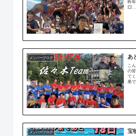
昨年
💥 ..
あと
メンバーブログ
こん
の皆
てく
果で
宝
メンバーブログ