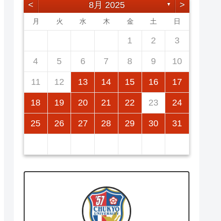
<
8月 2025
>
▼
月
火
水
木
金
土
日
2
5
7
3
5
1
1
4
7
2
5
7
6
1
4
6
2
2
5
1
3
6
1
4
7
2
5
7
3
4
7
3
5
1
3
6
2
4
7
2
5
5
1
4
6
2
4
7
3
5
1
3
6
6
2
5
7
3
5
1
1
2
3
12
14
10
12
14
12
14
13
13
12
10
13
14
12
14
10
14
10
12
10
13
14
12
12
13
14
10
12
10
13
13
12
14
10
12
11
11
11
11
11
11
11
9
8
8
9
8
9
9
8
8
9
8
9
9
8
9
8
9
8
4
5
6
7
8
9
10
16
19
21
17
19
15
15
18
21
16
19
21
20
15
18
20
16
16
19
15
17
20
15
18
21
16
19
21
17
18
21
17
19
15
17
20
16
18
21
16
19
19
15
18
20
16
18
21
17
19
15
17
20
20
16
19
21
17
19
15
11
12
13
14
15
16
17
23
26
28
24
26
22
22
25
28
23
26
28
27
22
25
27
23
23
26
22
24
27
22
25
28
23
26
28
24
25
28
24
26
22
24
27
23
25
28
23
26
26
22
25
27
23
25
28
24
26
22
24
27
27
23
26
28
24
26
22
18
19
20
21
22
23
24
30
31
29
30
29
30
29
29
30
31
31
29
30
30
29
30
31
29
30
31
29
25
26
27
28
29
30
31