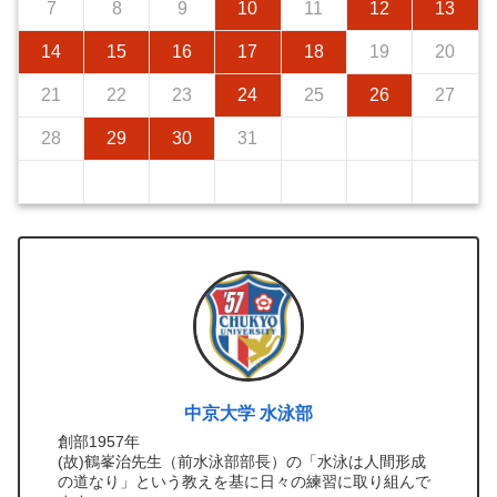
7
8
9
10
11
12
13
14
15
16
17
18
19
20
21
22
23
24
25
26
27
28
29
30
31
中京大学 水泳部
創部1957年
(故)鶴峯治先生（前水泳部部長）の「水泳は人間形成
の道なり」という教えを基に日々の練習に取り組んで