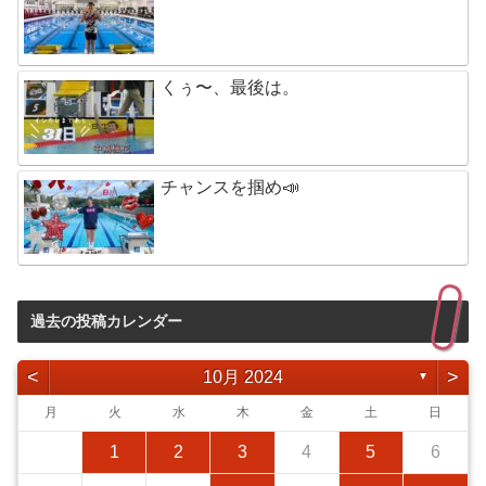
くぅ〜、最後は。
チャンスを掴め📣
過去の投稿カレンダー
<
>
10月 2024
▼
月
火
水
木
金
土
日
1
2
3
4
5
6