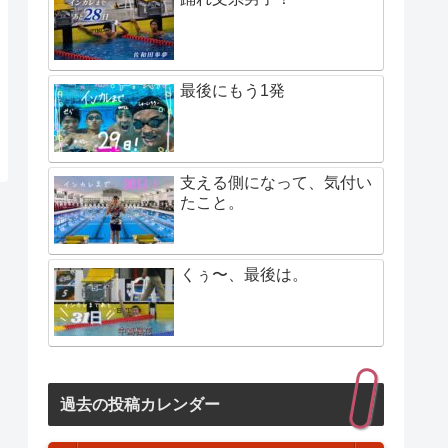
最後にもう1発
支える側になって、気付い
たこと。
くぅ〜、最後は。
過去の投稿カレンダー