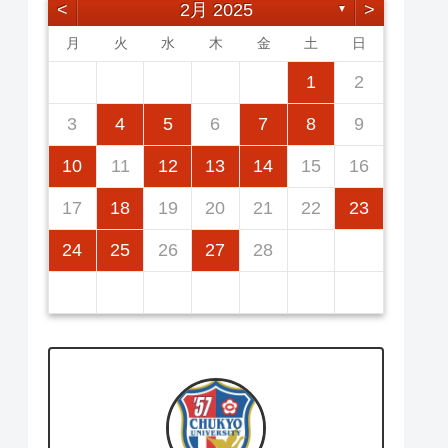
<
2月 2025
>
▼
月
火
水
木
金
土
日
2
5
7
3
5
1
1
4
7
2
5
7
3
6
1
4
6
2
5
1
3
6
1
4
7
2
5
7
3
4
7
3
5
1
3
6
2
4
7
2
5
5
1
4
6
2
4
7
3
5
1
3
6
6
2
5
7
3
5
1
1
2
12
14
10
12
14
12
14
10
13
13
12
10
13
14
12
14
10
14
10
12
10
13
14
12
12
13
14
10
12
10
13
13
12
14
10
12
11
11
11
11
11
11
11
9
8
8
9
8
9
8
8
9
8
9
9
8
9
8
9
8
3
4
5
6
7
8
9
16
19
21
17
19
15
15
18
21
16
19
21
17
20
15
18
20
16
19
15
17
20
15
18
21
16
19
21
17
18
21
17
19
15
17
20
16
18
21
16
19
19
15
18
20
16
18
21
17
19
15
17
20
20
16
19
21
17
19
15
10
11
12
13
14
15
16
23
26
28
24
26
22
22
25
28
23
26
28
24
27
22
25
27
23
26
22
24
27
22
25
28
23
26
28
24
25
28
24
26
22
24
27
23
25
28
23
26
26
22
25
27
23
25
28
24
26
22
24
27
27
23
26
28
24
26
22
17
18
19
20
21
22
23
30
31
29
30
31
29
30
29
29
30
31
31
29
30
30
29
30
31
29
30
31
29
24
25
26
27
28