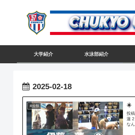
大学紹介
水泳部紹介
2025-02-18
☀️
未分類
投稿
蓮 2
なん