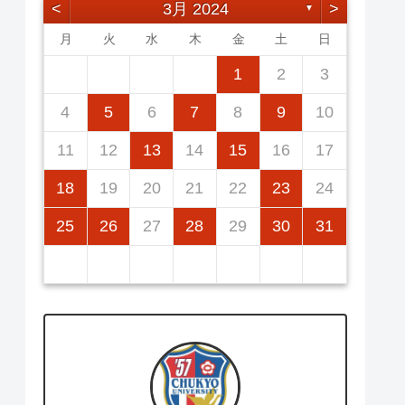
<
3月 2024
>
▼
月
火
水
木
金
土
日
2
5
7
3
5
1
1
4
7
2
5
7
3
6
1
4
6
2
2
5
1
3
6
1
4
7
2
5
7
4
7
3
5
1
3
6
2
4
7
2
5
5
1
4
6
2
4
7
3
5
1
3
6
6
2
5
7
3
5
1
1
2
3
12
14
10
12
14
12
14
10
13
13
12
10
13
14
12
14
14
10
12
10
13
14
12
12
13
14
10
12
10
13
13
12
14
10
12
11
11
11
11
11
11
11
9
8
8
9
8
9
9
8
8
9
8
9
9
8
9
8
9
8
4
5
6
7
8
9
10
16
19
21
17
19
15
15
18
21
16
19
21
17
20
15
18
20
16
16
19
15
17
20
15
18
21
16
19
21
18
21
17
19
15
17
20
16
18
21
16
19
19
15
18
20
16
18
21
17
19
15
17
20
20
16
19
21
17
19
15
11
12
13
14
15
16
17
23
26
28
24
26
22
22
25
28
23
26
28
24
27
22
25
27
23
23
26
22
24
27
22
25
28
23
26
28
25
28
24
26
22
24
27
23
25
28
23
26
26
22
25
27
23
25
28
24
26
22
24
27
27
23
26
28
24
26
22
18
19
20
21
22
23
24
30
31
29
30
31
29
30
29
29
30
31
29
30
30
29
30
31
29
30
31
29
25
26
27
28
29
30
31