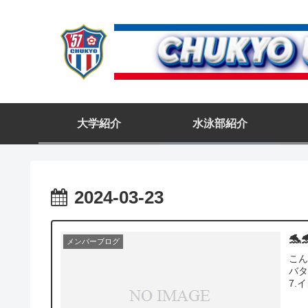
大学紹介
水泳部紹介
2024-03-23
🐬
メンバーブログ
こん
バタフ
7.