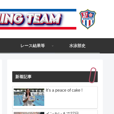
レース結果等
水泳部史
新着記事
It’s a peace of cake !
インカレまで27日