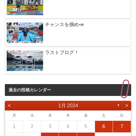
チャンスを掴め📣
ラストブログ！
過去の投稿カレンダー
<
>
1月 2024
▼
月
火
水
木
金
土
日
1
2
3
4
5
6
7