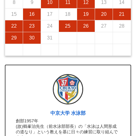
8
9
10
11
12
13
14
15
16
17
18
19
20
21
22
23
24
25
26
27
28
29
30
31
中京大学 水泳部
創部1957年
(故)鶴峯治先生（前水泳部部長）の「水泳は人間形成
の道なり」という教えを基に日々の練習に取り組んで