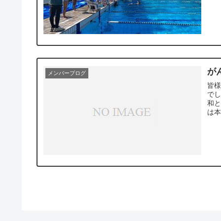
が
メンバーブログ
皆
で
和と
は本