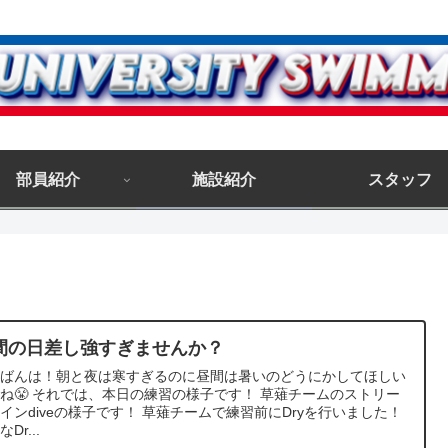
部員紹介
施設紹介
スタッフ
間の日差し強すぎませんか？
んばんは！朝と夜は寒すぎるのに昼間は暑いのどうにかしてほしい
ね😤 それでは、本日の練習の様子です！ 草薙チームのストリー
インdiveの様子です！ 草薙チームで練習前にDryを行いました！
Dr...