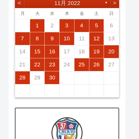
<
11月 2022
>
▼
月
火
水
木
金
土
日
2
5
7
3
5
1
1
4
7
2
5
7
3
6
1
4
6
2
2
5
1
3
6
1
4
7
2
5
7
3
4
7
3
5
1
3
6
2
4
7
2
5
5
1
4
2
4
7
3
5
1
3
6
6
2
5
7
3
5
1
1
2
3
4
5
6
12
14
10
12
14
12
14
10
13
13
12
10
13
14
12
14
10
14
10
12
10
13
14
12
12
14
10
12
10
13
13
12
14
10
12
11
11
11
11
11
11
11
9
8
8
9
8
9
9
8
8
9
8
9
9
8
9
8
9
8
7
8
9
10
11
12
13
16
19
21
17
19
15
15
18
21
16
19
21
17
20
15
18
20
16
16
19
15
17
20
15
18
21
16
19
21
17
18
21
17
19
15
17
20
16
18
21
16
19
19
15
18
16
18
21
17
19
15
17
20
20
16
19
21
17
19
15
14
15
16
17
18
19
20
23
26
28
24
26
22
22
25
28
23
26
28
24
27
22
25
27
23
23
26
22
24
27
22
25
28
23
26
28
24
25
28
24
26
22
24
27
23
25
28
23
26
26
22
25
23
25
28
24
26
22
24
27
27
23
26
28
24
26
22
21
22
23
24
25
26
27
30
31
29
30
31
29
30
29
29
30
31
31
29
30
30
29
30
31
29
30
31
29
28
29
30