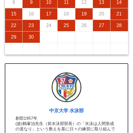
8
9
10
11
12
13
14
15
16
17
18
19
20
21
22
23
24
25
26
27
28
29
30
中京大学 水泳部
創部1957年
(故)鶴峯治先生（前水泳部部長）の「水泳は人間形成
の道なり」という教えを基に日々の練習に取り組んで