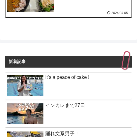
2024.04.05
新着記事
It’s a peace of cake !
インカレまで27日
踊れ文系男子！