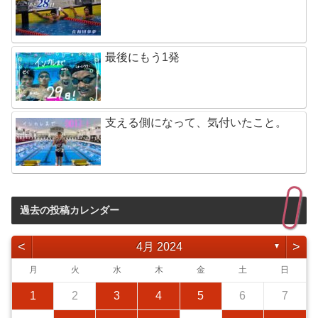
最後にもう1発
支える側になって、気付いたこと。
過去の投稿カレンダー
<
>
4月 2024
▼
月
火
水
木
金
土
日
1
2
3
4
5
6
7