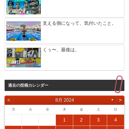
支える側になって、気付いたこと。
くぅ〜、最後は。
過去の投稿カレンダー
<
>
8月 2024
▼
月
火
水
木
金
土
日
1
2
3
4