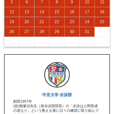
5
6
7
8
9
10
11
12
13
14
15
16
17
18
19
20
21
22
23
24
25
26
27
28
29
30
31
中京大学 水泳部
創部1957年
(故)鶴峯治先生（前水泳部部長）の「水泳は人間形成
の道なり」という教えを基に日々の練習に取り組んで