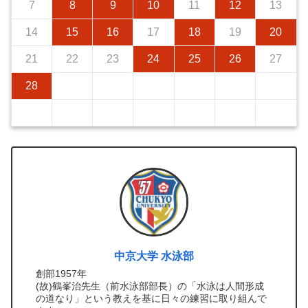
7
8
9
10
11
12
13
14
15
16
17
18
19
20
21
22
23
24
25
26
27
28
中京大学 水泳部
創部1957年
(故)鶴峯治先生（前水泳部部長）の「水泳は人間形成
の道なり」という教えを基に日々の練習に取り組んで