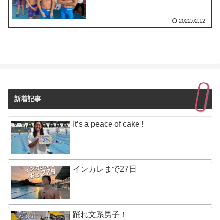
2022.02.12
新着記事
It’s a peace of cake !
インカレまで27日
踊れ文系男子！