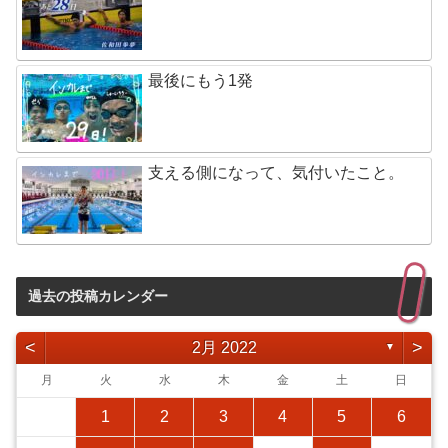
最後にもう1発
支える側になって、気付いたこと。
過去の投稿カレンダー
<
>
2月 2022
▼
月
火
水
木
金
土
日
1
2
3
4
5
6