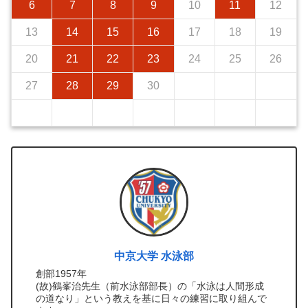
6
7
8
9
10
11
12
13
14
15
16
17
18
19
20
21
22
23
24
25
26
27
28
29
30
中京大学 水泳部
創部1957年
(故)鶴峯治先生（前水泳部部長）の「水泳は人間形成
の道なり」という教えを基に日々の練習に取り組んで