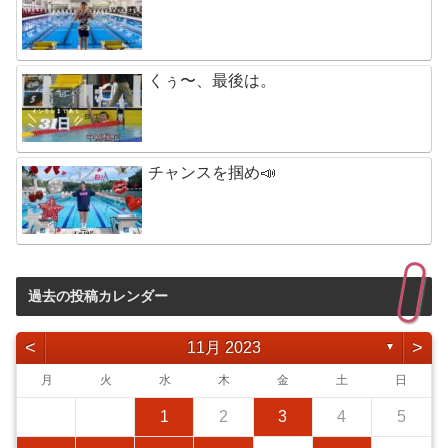
くぅ〜、最後は。
チャンスを掴め📣
過去の投稿カレンダー
<
>
11月 2023
▼
月
火
水
木
金
土
日
1
2
3
4
5