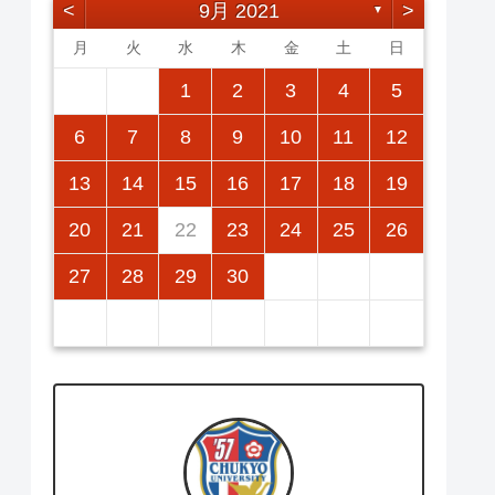
<
9月 2021
>
▼
月
火
水
木
金
土
日
2
5
7
3
5
1
1
4
7
2
5
7
3
6
1
4
6
2
2
5
1
3
6
1
4
7
2
5
7
3
4
7
3
5
1
3
6
2
4
7
2
5
5
1
4
6
2
4
7
3
5
1
3
6
6
2
5
7
3
1
1
2
3
4
5
12
14
10
12
14
12
14
10
13
13
12
10
13
14
12
14
10
14
10
12
10
13
14
12
12
13
14
10
12
10
13
13
12
14
10
11
11
11
11
11
11
11
9
8
8
9
8
9
9
8
8
9
8
9
9
8
9
8
9
8
6
7
8
9
10
11
12
16
19
21
17
19
15
15
18
21
16
19
21
17
20
15
18
20
16
16
19
15
17
20
15
18
21
16
19
21
17
18
21
17
19
15
17
20
16
18
21
16
19
19
15
18
20
16
18
21
17
19
15
17
20
20
16
19
21
17
15
13
14
15
16
17
18
19
23
26
28
24
26
22
22
25
28
23
26
28
24
27
22
25
27
23
23
26
22
24
27
22
25
28
23
26
28
24
25
28
24
26
22
24
27
23
25
28
23
26
26
22
25
27
23
25
28
24
26
22
24
27
27
23
26
28
24
22
20
21
22
23
24
25
26
30
31
29
30
31
29
30
29
29
30
31
31
29
30
30
29
30
31
29
30
31
29
27
28
29
30