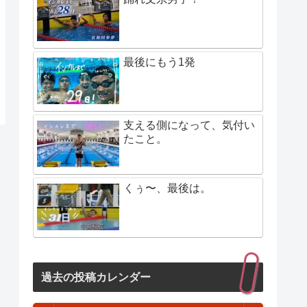
最後にもう1発
支える側になって、気付い
たこと。
くぅ〜、最後は。
過去の投稿カレンダー