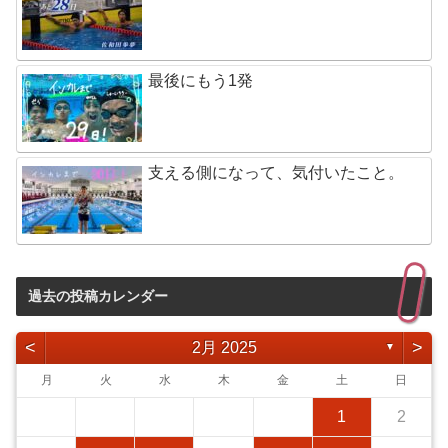
最後にもう1発
支える側になって、気付いたこと。
過去の投稿カレンダー
<
>
2月 2025
▼
月
火
水
木
金
土
日
1
2