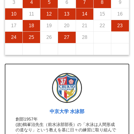
3
4
5
6
7
8
9
10
11
12
13
14
15
16
17
18
19
20
21
22
23
24
25
26
27
28
中京大学 水泳部
創部1957年
(故)鶴峯治先生（前水泳部部長）の「水泳は人間形成
の道なり」という教えを基に日々の練習に取り組んで