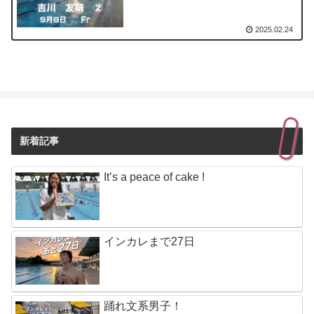
2025.02.24
新着記事
It’s a peace of cake !
インカレまで27日
踊れ文系男子！