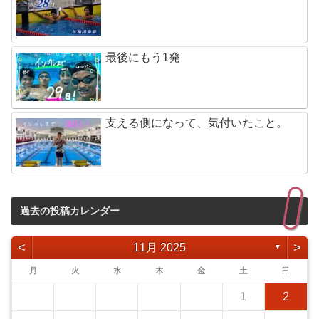
最後にもう1発
支える側になって、気付いたこと。
過去の投稿カレンダー
<
>
11月 2025
▼
月
火
水
木
金
土
日
1
2