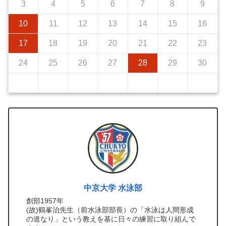
3
4
5
6
7
8
9
10
11
12
13
14
15
16
17
18
19
20
21
22
23
24
25
26
27
28
29
30
中京大学 水泳部
創部1957年
(故)鶴峯治先生（前水泳部部長）の「水泳は人間形成
の道なり」という教えを基に日々の練習に取り組んで