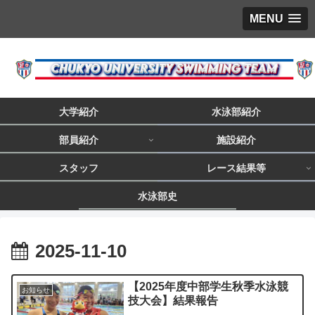
MENU
大学紹介
水泳部紹介
部員紹介
施設紹介
スタッフ
レース結果等
水泳部史
2025-11-10
【2025年度中部学生秋季水泳競
お知らせ
技大会】結果報告