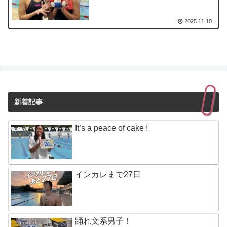
2025.11.10
新着記事
It’s a peace of cake !
インカレまで27日
踊れ文系男子！