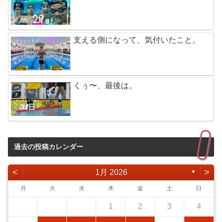
支える側になって、気付いたこと。
くぅ〜、最後は。
過去の投稿カレンダー
<
>
1月 2026
▼
月
火
水
木
金
土
日
1
2
3
4