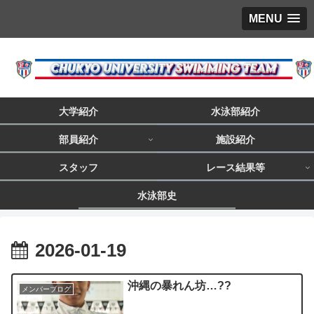
MENU
大学紹介
水泳部紹介
部員紹介
施設紹介
スタッフ
レース結果等
水泳部史
2026-01-19
沖縄の暴れん坊…??
メンバーブログ