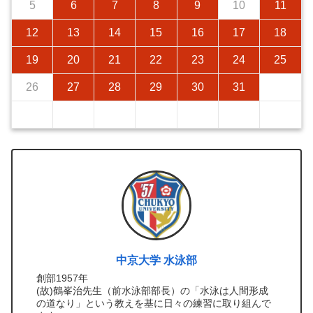
5
6
7
8
9
10
11
12
13
14
15
16
17
18
19
20
21
22
23
24
25
26
27
28
29
30
31
中京大学 水泳部
創部1957年
(故)鶴峯治先生（前水泳部部長）の「水泳は人間形成
の道なり」という教えを基に日々の練習に取り組んで