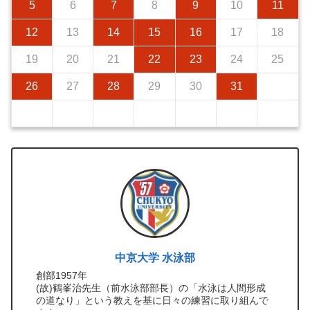
5
6
7
8
9
10
11
12
13
14
15
16
17
18
19
20
21
22
23
24
25
26
27
28
29
30
31
中京大学 水泳部
創部1957年
(故)鶴峯治先生（前水泳部部長）の「水泳は人間形成
の道なり」という教えを基に日々の練習に取り組んで