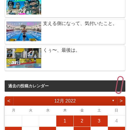
支える側になって、気付いたこと。
くぅ〜、最後は。
過去の投稿カレンダー
<
>
12月 2022
▼
月
火
水
木
金
土
日
1
2
3
4