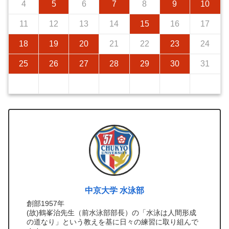
4
5
6
7
8
9
10
11
12
13
14
15
16
17
18
19
20
21
22
23
24
25
26
27
28
29
30
31
中京大学 水泳部
創部1957年
(故)鶴峯治先生（前水泳部部長）の「水泳は人間形成
の道なり」という教えを基に日々の練習に取り組んで