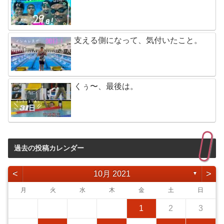
支える側になって、気付いたこと。
くぅ〜、最後は。
過去の投稿カレンダー
<
>
10月 2021
▼
月
火
水
木
金
土
日
1
2
3