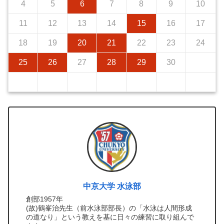
4
5
6
7
8
9
10
11
12
13
14
15
16
17
18
19
20
21
22
23
24
25
26
27
28
29
30
中京大学 水泳部
創部1957年
(故)鶴峯治先生（前水泳部部長）の「水泳は人間形成
の道なり」という教えを基に日々の練習に取り組んで