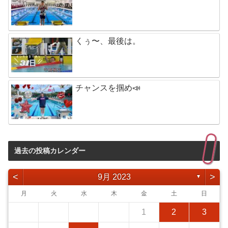
くぅ〜、最後は。
チャンスを掴め📣
過去の投稿カレンダー
<
>
9月 2023
▼
月
火
水
木
金
土
日
1
2
3