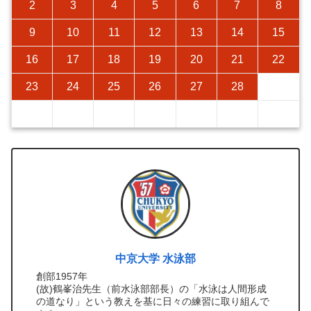
2
3
4
5
6
7
8
9
10
11
12
13
14
15
16
17
18
19
20
21
22
23
24
25
26
27
28
中京大学 水泳部
創部1957年
(故)鶴峯治先生（前水泳部部長）の「水泳は人間形成
の道なり」という教えを基に日々の練習に取り組んで