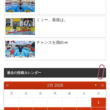
くぅ〜、最後は。
チャンスを掴め📣
過去の投稿カレンダー
<
>
2月 2026
▼
月
火
水
木
金
土
日
1