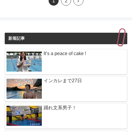
1
2
新着記事
It’s a peace of cake !
インカレまで27日
踊れ文系男子！