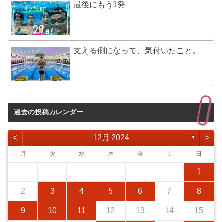
最後にもう1発
支える側になって、気付いたこと。
過去の投稿カレンダー
<
>
12月 2024
▼
月
火
水
木
金
土
日
1
2
3
4
5
6
7
8
9
10
11
12
13
14
15