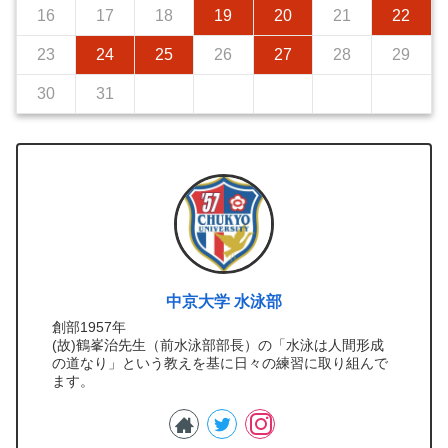
16
17
18
19
20
21
22
23
24
25
26
27
28
29
30
31
中京大学 水泳部
創部1957年
(故)鶴峯治先生（前水泳部部長）の「水泳は人間形成
の道なり」という教えを基に日々の練習に取り組んで
ます。