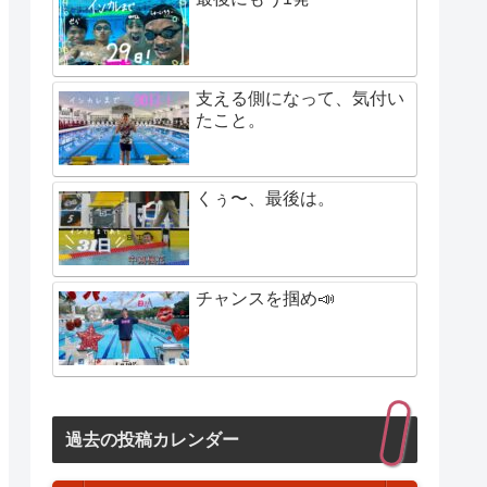
支える側になって、気付い
たこと。
くぅ〜、最後は。
チャンスを掴め📣
過去の投稿カレンダー