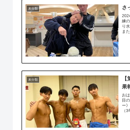
さ
未分類
20
練
り水
また.
【
未分類
果
おは
目の
ー》
（3年