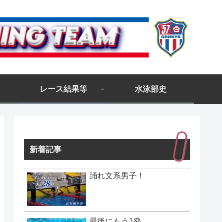
レース結果等
水泳部史
新着記事
踊れ文系男子！
最後にもう1発