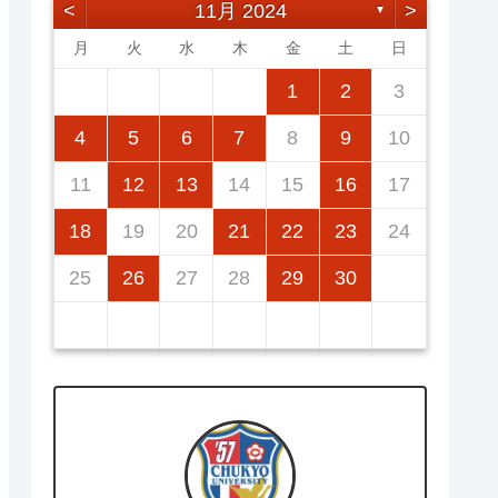
<
11月 2024
>
▼
月
火
水
木
金
土
日
2
5
7
3
5
1
1
4
7
2
5
7
3
6
1
4
6
2
2
5
1
6
1
4
7
2
5
7
3
4
7
3
5
1
3
6
2
4
7
2
5
5
1
4
6
2
4
7
3
5
1
3
6
6
2
5
7
3
5
1
1
2
3
12
14
10
12
14
12
14
10
13
13
12
13
14
12
14
10
14
10
12
10
13
14
12
12
13
14
10
12
10
13
13
12
14
10
12
11
11
11
11
11
11
11
9
8
8
9
8
9
9
8
8
9
8
9
9
8
9
8
9
8
4
5
6
7
8
9
10
16
19
21
17
19
15
15
18
21
16
19
21
17
20
15
18
20
16
16
19
15
20
15
18
21
16
19
21
17
18
21
17
19
15
17
20
16
18
21
16
19
19
15
18
20
16
18
21
17
19
15
17
20
20
16
19
21
17
19
15
11
12
13
14
15
16
17
23
26
28
24
26
22
22
25
28
23
26
28
24
27
22
25
27
23
23
26
22
27
22
25
28
23
26
28
24
25
28
24
26
22
24
27
23
25
28
23
26
26
22
25
27
23
25
28
24
26
22
24
27
27
23
26
28
24
26
22
18
19
20
21
22
23
24
30
31
29
30
31
29
30
29
29
30
31
31
29
30
30
29
30
31
29
30
31
29
25
26
27
28
29
30