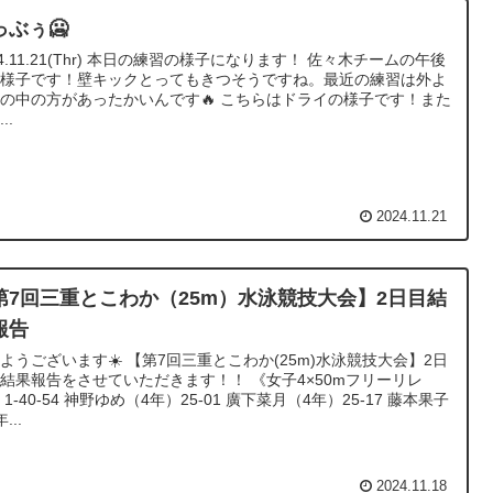
っぶぅ🥶
24.11.21(Thr) 本日の練習の様子になります！ 佐々木チームの午後
の様子です！壁キックとってもきつそうですね。最近の練習は外よ
の中の方があったかいんです🔥 こちらはドライの様子です！また
..
2024.11.21
第7回三重とこわか（25m）水泳競技大会】2日目結
報告
ようございます☀️ 【第7回三重とこわか(25m)水泳競技大会】2日
結果報告をさせていただきます！！ 《女子4×50mフリーリレ
 1-40-54 神野ゆめ（4年）25-01 廣下菜月（4年）25-17 藤本果子
...
2024.11.18