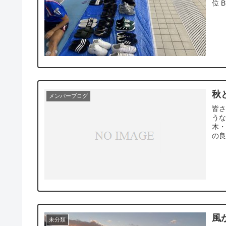
位 
秋
メンバーブログ
皆
うな
木・
の良
風
未分類