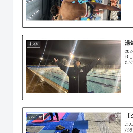
湯
未分類
20
りし
たで
【
お知らせ
こん
だき