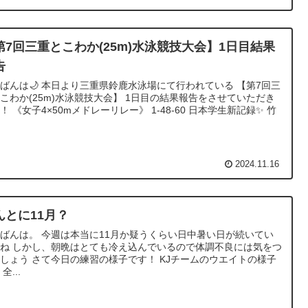
第7回三重とこわか(25m)水泳競技大会】1日目結果
告
ばんは🌙 本日より三重県鈴鹿水泳場にて行われている 【第7回三
こわか(25m)水泳競技大会】 1日目の結果報告をさせていただき
！ 《女子4×50mメドレーリレー》 1-48-60 日本学生新記録✨️ 竹
2024.11.16
んとに11月？
ばんは。 今週は本当に11月か疑うくらい日中暑い日が続いてい
ね しかし、朝晩はとても冷え込んでいるので体調不良には気をつ
しょう さて今日の練習の様子です！ KJチームのウエイトの様子
全...