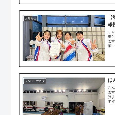
【
お知らせ
報
こん
重と
ます
葉...
ほ
メンバーブログ
こん
ます
けま
です 