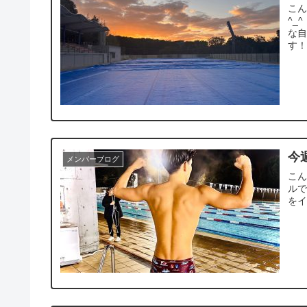
こん
^_
な自
す！.
今
メンバーブログ
こん
ルで
をイ