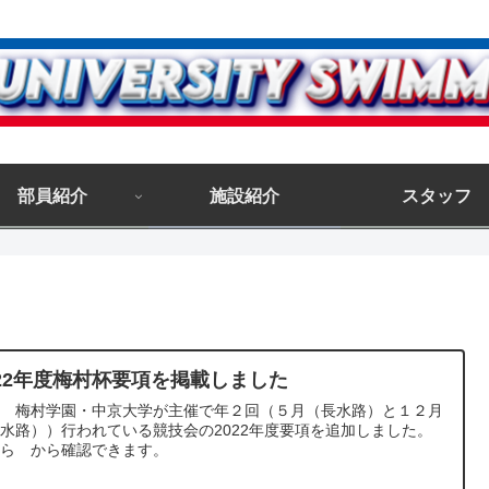
部員紹介
施設紹介
スタッフ
022年度梅村杯要項を掲載しました
年 梅村学園・中京大学が主催で年２回（５月（長水路）と１２月
水路））行われている競技会の2022年度要項を追加しました。
ちら から確認できます。