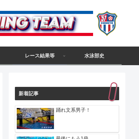
レース結果等
水泳部史
新着記事
踊れ文系男子！
最後にもう1発