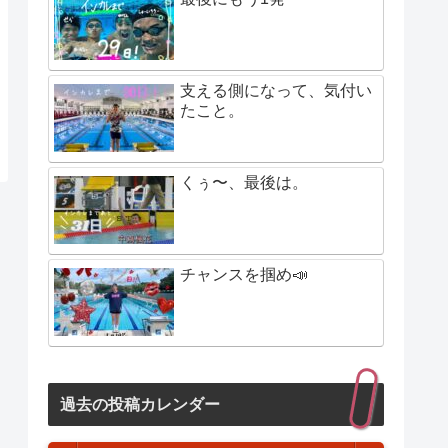
支える側になって、気付い
たこと。
くぅ〜、最後は。
チャンスを掴め📣
過去の投稿カレンダー