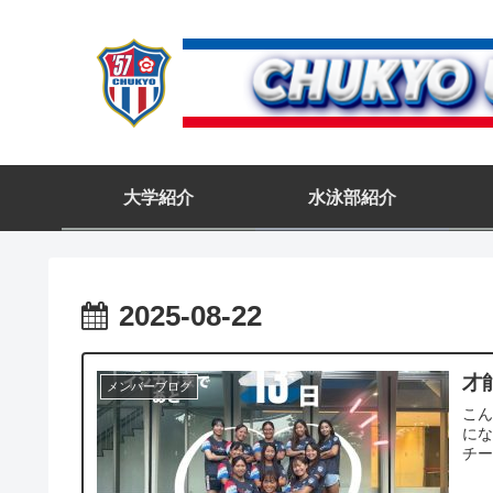
大学紹介
水泳部紹介
2025-08-22
才
メンバーブログ
こん
にな
チー