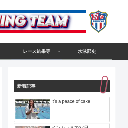
レース結果等
水泳部史
新着記事
It’s a peace of cake !
インカレまで27日