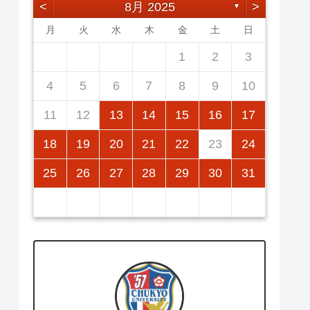
<
8月 2025
>
▼
月
火
水
木
金
土
日
2
5
7
3
5
1
1
4
7
2
5
7
6
1
4
6
2
2
5
1
3
6
1
4
7
2
5
7
3
4
7
3
5
1
3
6
2
4
7
2
5
5
1
4
6
2
4
7
3
5
1
3
6
6
2
5
7
3
5
1
1
2
3
12
14
10
12
14
12
14
13
13
12
10
13
14
12
14
10
14
10
12
10
13
14
12
12
13
14
10
12
10
13
13
12
14
10
12
11
11
11
11
11
11
11
9
8
8
9
8
9
9
8
8
9
8
9
9
8
9
8
9
8
4
5
6
7
8
9
10
16
19
21
17
19
15
15
18
21
16
19
21
20
15
18
20
16
16
19
15
17
20
15
18
21
16
19
21
17
18
21
17
19
15
17
20
16
18
21
16
19
19
15
18
20
16
18
21
17
19
15
17
20
20
16
19
21
17
19
15
11
12
13
14
15
16
17
23
26
28
24
26
22
22
25
28
23
26
28
27
22
25
27
23
23
26
22
24
27
22
25
28
23
26
28
24
25
28
24
26
22
24
27
23
25
28
23
26
26
22
25
27
23
25
28
24
26
22
24
27
27
23
26
28
24
26
22
18
19
20
21
22
23
24
30
31
29
30
29
30
29
29
30
31
31
29
30
30
29
30
31
29
30
31
29
25
26
27
28
29
30
31