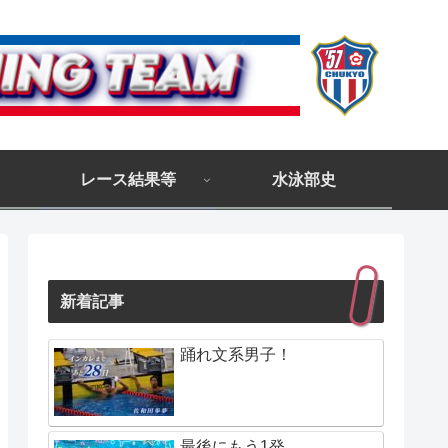
レース結果等
水泳部史
新着記事
踊れ文系男子！
最後にもう1発