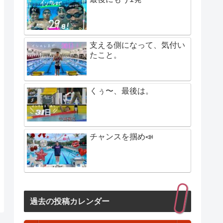
支える側になって、気付い
たこと。
くぅ〜、最後は。
チャンスを掴め📣
過去の投稿カレンダー