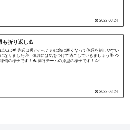
2022.03.24
週も折り返し💪
ばんは🌟 先週は暖かかったのに急に寒くなって体調を崩しやすい
になりました🤧 体調には気をつけて過ごしていきましょう🌟 今
練習の様子です！🐬 藤谷チームの原型の様子です！🐟 ...
2022.03.24