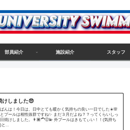
部員紹介
施設紹介
スタッフ
焼けしました😎
ばんは！今日は、日中とても暖かく気持ちの良い一日でした☀️🌸
とプールは相性抜群ですね✨ まだ３月だよね？？ってくらいしっ
日焼けしました。👨🏾‍🦱😵‍💫 外プールはきもてぃい！！(気持ち
と...