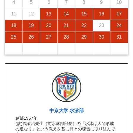
4
5
6
7
8
9
10
11
12
13
14
15
16
17
18
19
20
21
22
23
24
25
26
27
28
29
30
31
中京大学 水泳部
創部1957年
(故)鶴峯治先生（前水泳部部長）の「水泳は人間形成
の道なり」という教えを基に日々の練習に取り組んで