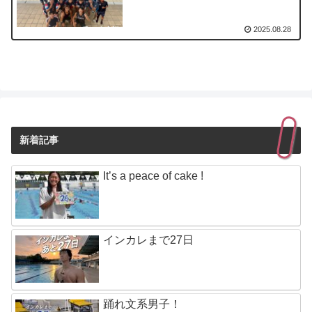
2025.08.28
新着記事
It’s a peace of cake !
インカレまで27日
踊れ文系男子！