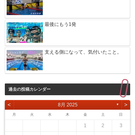
最後にもう1発
支える側になって、気付いたこと。
過去の投稿カレンダー
<
>
8月 2025
▼
月
火
水
木
金
土
日
1
2
3