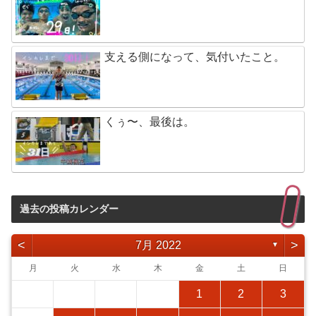
支える側になって、気付いたこと。
くぅ〜、最後は。
過去の投稿カレンダー
<
>
7月 2022
▼
月
火
水
木
金
土
日
1
2
3