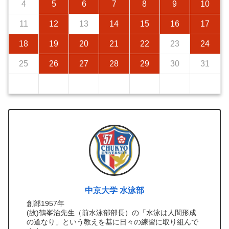
4
5
6
7
8
9
10
11
12
13
14
15
16
17
18
19
20
21
22
23
24
25
26
27
28
29
30
31
中京大学 水泳部
創部1957年
(故)鶴峯治先生（前水泳部部長）の「水泳は人間形成
の道なり」という教えを基に日々の練習に取り組んで