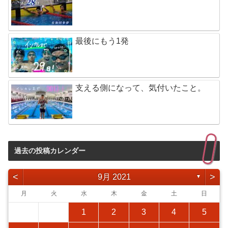
最後にもう1発
支える側になって、気付いたこと。
過去の投稿カレンダー
<
>
9月 2021
▼
月
火
水
木
金
土
日
1
2
3
4
5