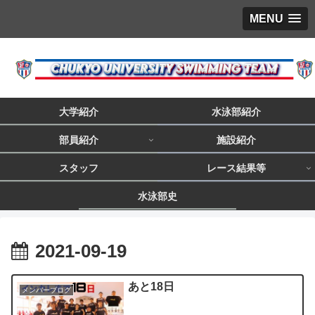
MENU
大学紹介
水泳部紹介
部員紹介
施設紹介
スタッフ
レース結果等
水泳部史
2021-09-19
あと18日
メンバーブログ