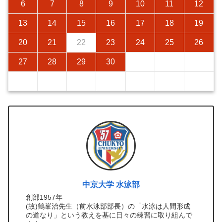
6
7
8
9
10
11
12
13
14
15
16
17
18
19
20
21
22
23
24
25
26
27
28
29
30
中京大学 水泳部
創部1957年
(故)鶴峯治先生（前水泳部部長）の「水泳は人間形成
の道なり」という教えを基に日々の練習に取り組んで