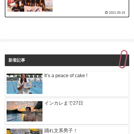
2021.09.19
新着記事
It’s a peace of cake !
インカレまで27日
踊れ文系男子！