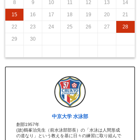
8
9
10
11
12
13
14
15
16
17
18
19
20
21
22
23
24
25
26
27
28
29
30
中京大学 水泳部
創部1957年
(故)鶴峯治先生（前水泳部部長）の「水泳は人間形成
の道なり」という教えを基に日々の練習に取り組んで