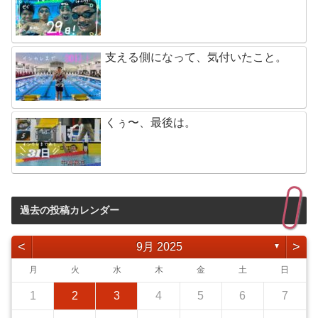
支える側になって、気付いたこと。
くぅ〜、最後は。
過去の投稿カレンダー
<
>
9月 2025
▼
月
火
水
木
金
土
日
1
2
3
4
5
6
7