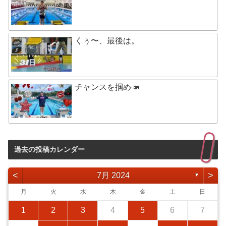
くぅ〜、最後は。
チャンスを掴め📣
過去の投稿カレンダー
<
>
7月 2024
▼
月
火
水
木
金
土
日
1
2
3
4
5
6
7