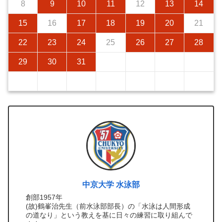
8
9
10
11
12
13
14
15
16
17
18
19
20
21
22
23
24
25
26
27
28
29
30
31
中京大学 水泳部
創部1957年
(故)鶴峯治先生（前水泳部部長）の「水泳は人間形成
の道なり」という教えを基に日々の練習に取り組んで