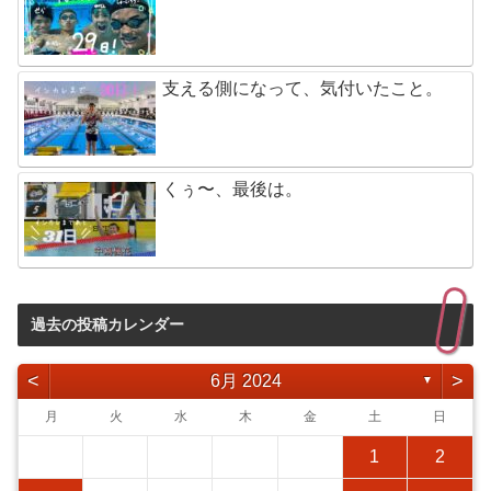
支える側になって、気付いたこと。
くぅ〜、最後は。
過去の投稿カレンダー
<
>
6月 2024
▼
月
火
水
木
金
土
日
1
2