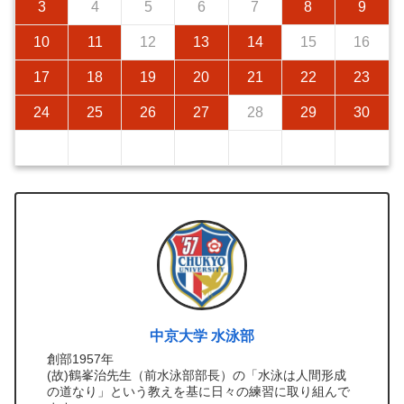
3
4
5
6
7
8
9
10
11
12
13
14
15
16
17
18
19
20
21
22
23
24
25
26
27
28
29
30
中京大学 水泳部
創部1957年
(故)鶴峯治先生（前水泳部部長）の「水泳は人間形成
の道なり」という教えを基に日々の練習に取り組んで