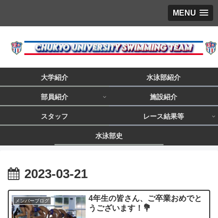
MENU
大学紹介
水泳部紹介
部員紹介
施設紹介
スタッフ
レース結果等
水泳部史
2023-03-21
4年生の皆さん、ご卒業おめでと
メンバーブログ
うございます！💐