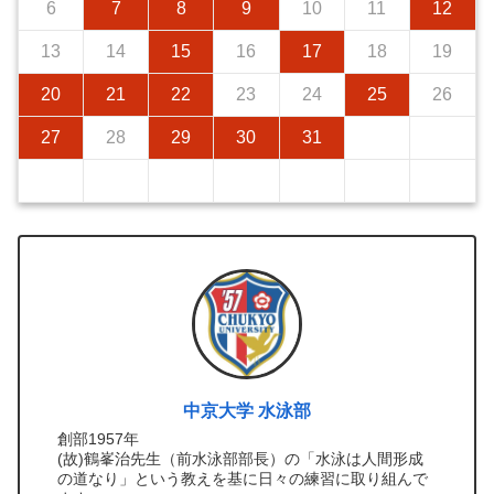
6
7
8
9
10
11
12
13
14
15
16
17
18
19
20
21
22
23
24
25
26
27
28
29
30
31
中京大学 水泳部
創部1957年
(故)鶴峯治先生（前水泳部部長）の「水泳は人間形成
の道なり」という教えを基に日々の練習に取り組んで