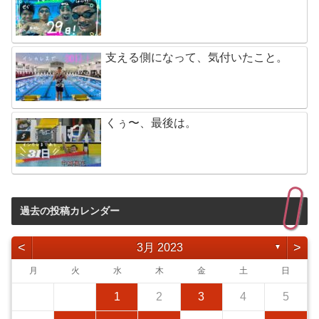
支える側になって、気付いたこと。
くぅ〜、最後は。
過去の投稿カレンダー
<
>
3月 2023
▼
月
火
水
木
金
土
日
1
2
3
4
5