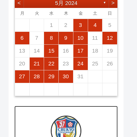
<
5月 2024
>
▼
月
火
水
木
金
土
日
2
5
7
3
5
1
1
4
7
2
5
7
3
6
1
4
6
2
2
5
1
3
6
1
4
7
2
7
3
4
7
3
5
1
3
6
2
4
7
2
5
5
1
4
6
2
4
7
3
5
1
3
6
6
2
5
7
3
5
1
1
2
3
4
5
12
14
10
12
14
12
14
10
13
13
12
10
13
14
14
10
14
10
12
10
13
14
12
12
13
14
10
12
10
13
13
12
14
10
12
11
11
11
11
11
11
11
9
8
8
9
8
9
9
8
8
9
8
9
9
8
9
8
9
8
6
7
8
9
10
11
12
16
19
21
17
19
15
15
18
21
16
19
21
17
20
15
18
20
16
16
19
15
17
20
15
18
21
16
21
17
18
21
17
19
15
17
20
16
18
21
16
19
19
15
18
20
16
18
21
17
19
15
17
20
20
16
19
21
17
19
15
13
14
15
16
17
18
19
23
26
28
24
26
22
22
25
28
23
26
28
24
27
22
25
27
23
23
26
22
24
27
22
25
28
23
28
24
25
28
24
26
22
24
27
23
25
28
23
26
26
22
25
27
23
25
28
24
26
22
24
27
27
23
26
28
24
26
22
20
21
22
23
24
25
26
30
31
29
30
31
29
30
29
29
30
31
31
29
30
30
29
30
31
29
30
31
29
27
28
29
30
31