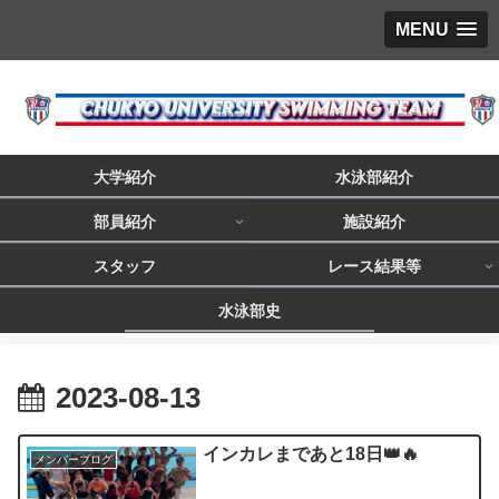
MENU
大学紹介
水泳部紹介
部員紹介
施設紹介
スタッフ
レース結果等
水泳部史
2023-08-13
インカレまであと18日👑🔥
メンバーブログ