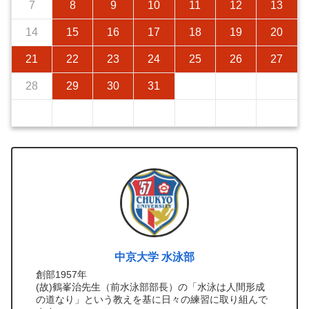
7
8
9
10
11
12
13
14
15
16
17
18
19
20
21
22
23
24
25
26
27
28
29
30
31
中京大学 水泳部
創部1957年
(故)鶴峯治先生（前水泳部部長）の「水泳は人間形成
の道なり」という教えを基に日々の練習に取り組んで