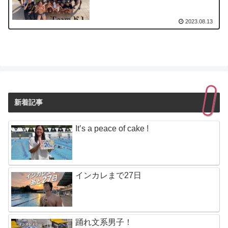
2023.08.13
新着記事
It’s a peace of cake !
インカレまで27日
踊れ文系男子！