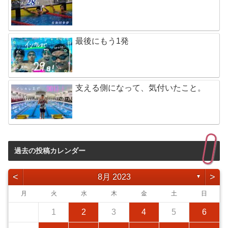
最後にもう1発
支える側になって、気付いたこと。
過去の投稿カレンダー
<
>
8月 2023
▼
月
火
水
木
金
土
日
1
2
3
4
5
6