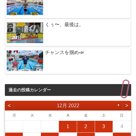
くぅ〜、最後は。
チャンスを掴め📣
過去の投稿カレンダー
<
>
12月 2022
▼
月
火
水
木
金
土
日
1
2
3
4