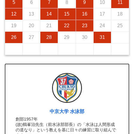
5
6
7
8
9
10
11
12
13
14
15
16
17
18
19
20
21
22
23
24
25
26
27
28
29
30
31
中京大学 水泳部
創部1957年
(故)鶴峯治先生（前水泳部部長）の「水泳は人間形成
の道なり」という教えを基に日々の練習に取り組んで