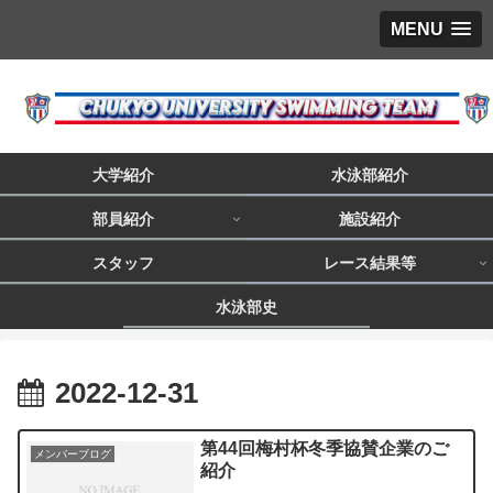
MENU
大学紹介
水泳部紹介
部員紹介
施設紹介
スタッフ
レース結果等
水泳部史
2022-12-31
第44回梅村杯冬季協賛企業のご
メンバーブログ
紹介