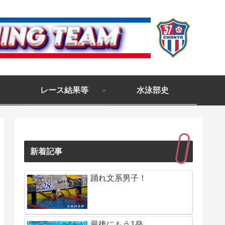
レース結果等
水泳部史
新着記事
踊れ文系男子！
最後にもう1発