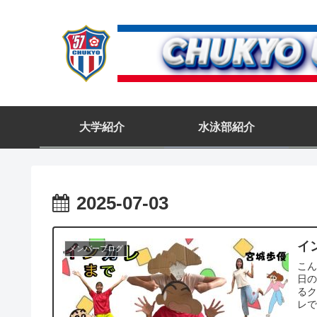
大学紹介
水泳部紹介
2025-07-03
イ
メンバーブログ
こん
日の
る
レで