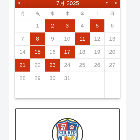
<
7月 2025
>
▼
月
火
水
木
金
土
日
2
5
7
3
5
1
1
4
7
2
5
7
3
1
4
6
2
2
5
1
3
6
1
4
7
2
5
7
3
4
7
3
5
1
3
6
2
4
7
2
5
5
1
4
6
2
4
7
3
5
1
3
6
6
2
5
7
3
5
1
1
2
3
4
5
6
12
14
10
12
14
12
14
10
13
12
10
13
14
12
14
10
14
10
12
10
13
14
12
12
13
14
10
12
10
13
13
12
14
10
12
11
11
11
11
11
11
11
9
8
8
9
8
9
9
8
8
9
8
9
9
8
9
8
9
8
7
8
9
10
11
12
13
16
19
21
17
19
15
15
18
21
16
19
21
17
15
18
20
16
16
19
15
17
20
15
18
21
16
19
21
17
18
21
17
19
15
17
20
16
18
21
16
19
19
15
18
20
16
18
21
17
19
15
17
20
20
16
19
21
17
19
15
14
15
16
17
18
19
20
23
26
28
24
26
22
22
25
28
23
26
28
24
22
25
27
23
23
26
22
24
27
22
25
28
23
26
28
24
25
28
24
26
22
24
27
23
25
28
23
26
26
22
25
27
23
25
28
24
26
22
24
27
27
23
26
28
24
26
22
21
22
23
24
25
26
27
30
31
29
30
31
29
30
29
29
30
31
31
29
30
30
29
30
31
29
30
31
29
28
29
30
31