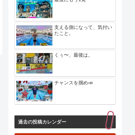
支える側になって、気付い
たこと。
くぅ〜、最後は。
チャンスを掴め📣
過去の投稿カレンダー