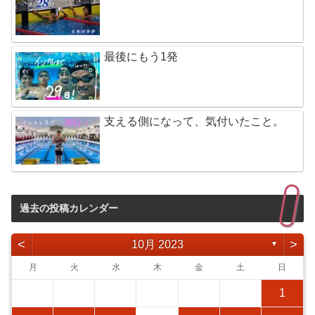
最後にもう1発
支える側になって、気付いたこと。
過去の投稿カレンダー
<
>
10月 2023
▼
月
火
水
木
金
土
日
1