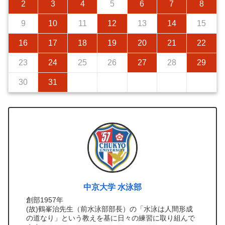
2
3
4
5
6
7
8
9
10
11
12
13
14
15
16
17
18
19
20
21
22
23
24
25
26
27
28
29
30
31
中京大学 水泳部
創部1957年
(故)鶴峯治先生（前水泳部部長）の「水泳は人間形成
の道なり」という教えを基に日々の練習に取り組んで