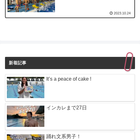
2023.10.24
新着記事
It’s a peace of cake !
インカレまで27日
踊れ文系男子！