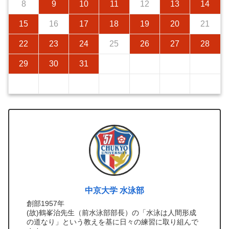
8
9
10
11
12
13
14
15
16
17
18
19
20
21
22
23
24
25
26
27
28
29
30
31
中京大学 水泳部
創部1957年
(故)鶴峯治先生（前水泳部部長）の「水泳は人間形成
の道なり」という教えを基に日々の練習に取り組んで