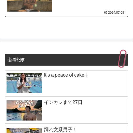
2024.07.09
新着記事
It’s a peace of cake !
インカレまで27日
踊れ文系男子！