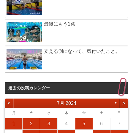
最後にもう1発
支える側になって、気付いたこと。
過去の投稿カレンダー
<
>
7月 2024
▼
月
火
水
木
金
土
日
1
2
3
4
5
6
7