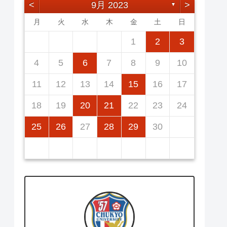
<
9月 2023
>
▼
月
火
水
木
金
土
日
2
5
7
3
5
1
1
4
7
2
5
7
3
6
1
4
6
2
2
5
1
3
6
1
4
7
2
5
7
3
4
7
3
5
1
6
2
4
7
2
5
5
1
4
6
2
4
7
3
5
1
3
6
6
2
5
7
3
5
1
1
2
3
12
14
10
12
14
12
14
10
13
13
12
10
13
14
12
14
10
14
10
12
13
14
12
12
13
14
10
12
10
13
13
12
14
10
12
11
11
11
11
11
11
11
9
8
8
9
8
9
9
8
8
9
8
9
9
8
9
8
9
8
4
5
6
7
8
9
10
16
19
21
17
19
15
15
18
21
16
19
21
17
20
15
18
20
16
16
19
15
17
20
15
18
21
16
19
21
17
18
21
17
19
15
20
16
18
21
16
19
19
15
18
20
16
18
21
17
19
15
17
20
20
16
19
21
17
19
15
11
12
13
14
15
16
17
23
26
28
24
26
22
22
25
28
23
26
28
24
27
22
25
27
23
23
26
22
24
27
22
25
28
23
26
28
24
25
28
24
26
22
27
23
25
28
23
26
26
22
25
27
23
25
28
24
26
22
24
27
27
23
26
28
24
26
22
18
19
20
21
22
23
24
30
31
29
30
31
29
30
29
29
30
31
31
29
30
30
29
30
31
29
30
31
29
25
26
27
28
29
30