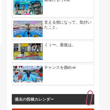
支える側になって、気付い
たこと。
くぅ〜、最後は。
チャンスを掴め📣
過去の投稿カレンダー