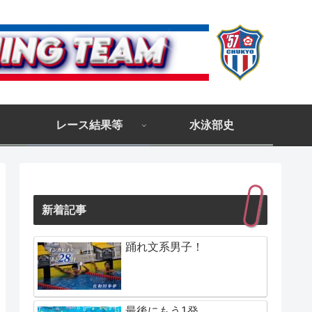
レース結果等
水泳部史
新着記事
踊れ文系男子！
最後にもう1発