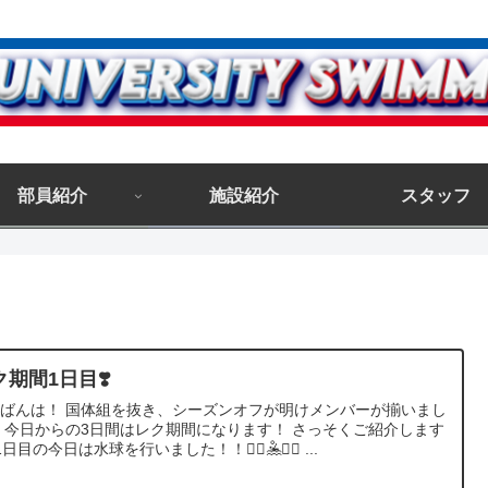
部員紹介
施設紹介
スタッフ
ク期間1日目❣️
ばんは！ 国体組を抜き、シーズンオフが明けメンバーが揃いまし
 今日からの3日間はレク期間になります！ さっそくご紹介します
🔥 1日目の今日は水球を行いました！！🤽‍♀️🤽🤽‍♂️ ...