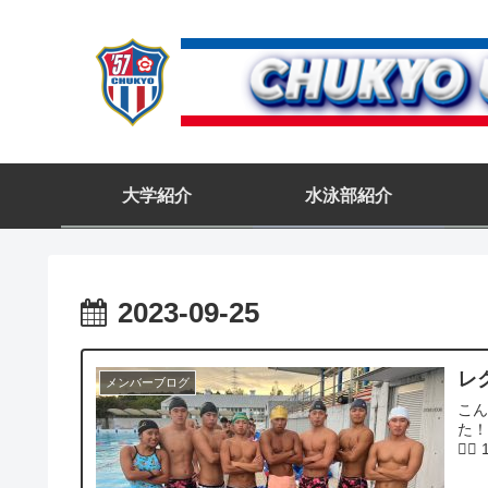
大学紹介
水泳部紹介
2023-09-25
レ
メンバーブログ
こん
た！
❤️‍