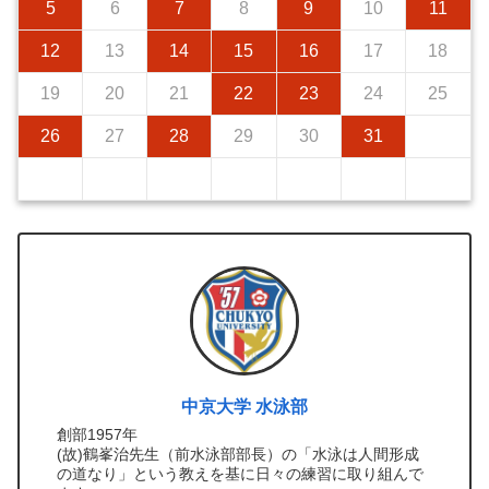
5
6
7
8
9
10
11
12
13
14
15
16
17
18
19
20
21
22
23
24
25
26
27
28
29
30
31
中京大学 水泳部
創部1957年
(故)鶴峯治先生（前水泳部部長）の「水泳は人間形成
の道なり」という教えを基に日々の練習に取り組んで