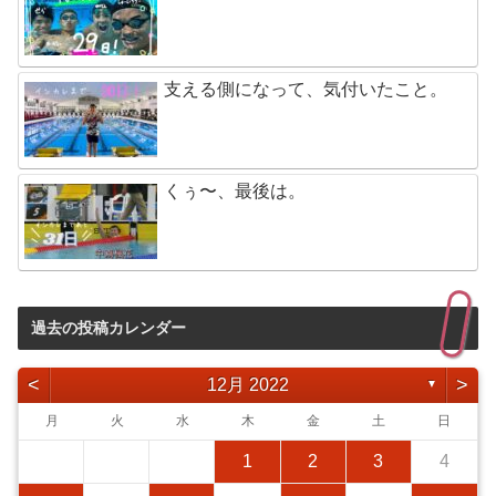
支える側になって、気付いたこと。
くぅ〜、最後は。
過去の投稿カレンダー
<
>
12月 2022
▼
月
火
水
木
金
土
日
1
2
3
4