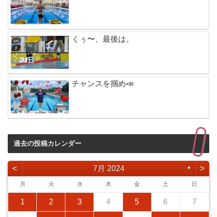
くぅ〜、最後は。
チャンスを掴め📣
過去の投稿カレンダー
<
>
7月 2024
▼
月
火
水
木
金
土
日
1
2
3
4
5
6
7