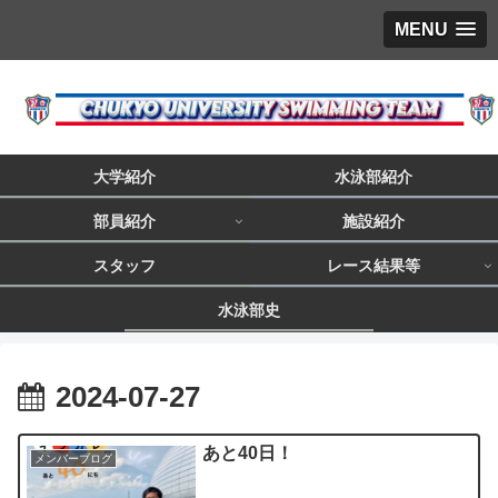
MENU
大学紹介
水泳部紹介
部員紹介
施設紹介
スタッフ
レース結果等
水泳部史
2024-07-27
あと40日！
メンバーブログ