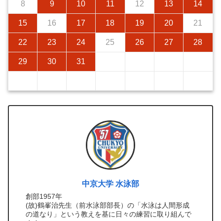
8
9
10
11
12
13
14
15
16
17
18
19
20
21
22
23
24
25
26
27
28
29
30
31
中京大学 水泳部
創部1957年
(故)鶴峯治先生（前水泳部部長）の「水泳は人間形成
の道なり」という教えを基に日々の練習に取り組んで