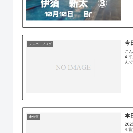
今日
メンバーブログ
こん
4.
んで
本
未分類
20
4.背