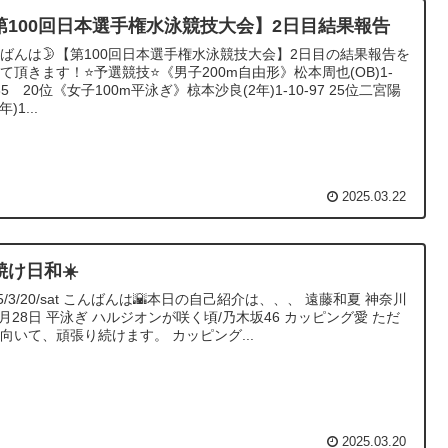
第100回日本選手権水泳競技大会】2日目結果報告
ばんは🌛【第100回日本選手権水泳競技大会】2日目の結果報告を
て頂きます！⭐️予選競技⭐️《男子200m自由形》松本周也(OB)1-
-85 20位《女子100m平泳ぎ》椋本沙良(2年)1-10-97 25位二宮陽
年)1...
2025.03.22
焼け日和☀️
25/3/20/sat こんばんは🌇本日の自己紹介は、、、 遠藤和夏 神奈川
7月28日 平泳ぎ ハルジオンが咲く頃/乃木坂46 カッピング愛 ただ
向いて、頑張り続けます。 カッピング...
2025.03.20