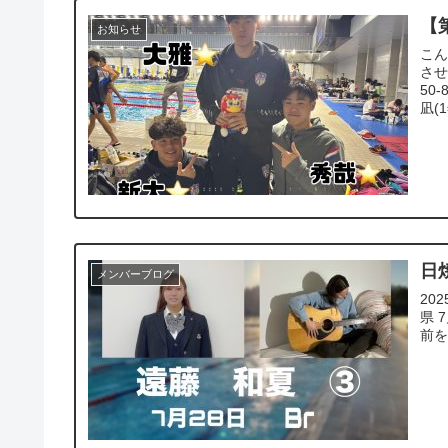
【
お知らせ
こん
させ
50
凪(1
日
メンバーブログ
20
県 
前を