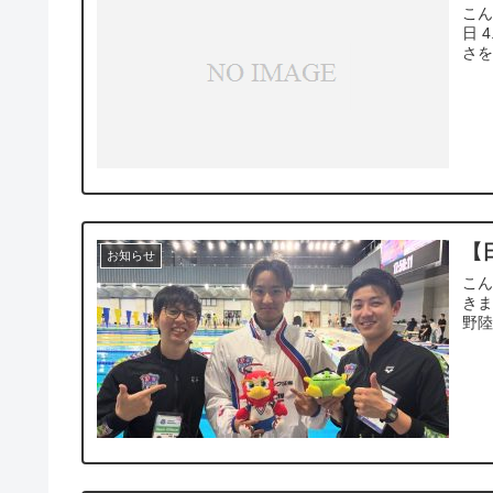
こん
日 
さを
【
お知らせ
こん
きま
野陸