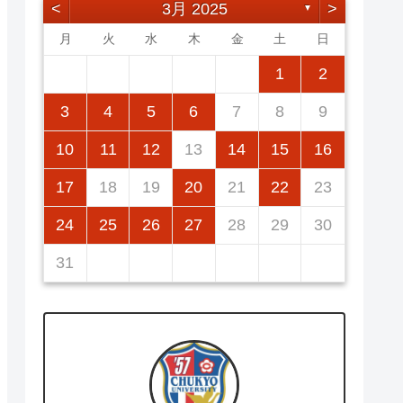
<
3月 2025
>
▼
月
火
水
木
金
土
日
2
5
7
3
5
1
1
4
7
2
5
7
3
6
1
4
6
2
5
1
3
6
1
4
7
2
5
7
3
4
7
3
5
1
3
6
2
4
7
2
5
5
1
4
6
2
4
7
3
5
1
3
6
6
2
5
7
3
5
1
1
2
12
14
10
12
14
12
14
10
13
13
12
10
13
14
12
14
10
14
10
12
10
13
14
12
12
13
14
10
12
10
13
13
12
14
10
12
11
11
11
11
11
11
11
9
8
8
9
8
9
8
8
9
8
9
9
8
9
8
9
8
3
4
5
6
7
8
9
16
19
21
17
19
15
15
18
21
16
19
21
17
20
15
18
20
16
19
15
17
20
15
18
21
16
19
21
17
18
21
17
19
15
17
20
16
18
21
16
19
19
15
18
20
16
18
21
17
19
15
17
20
20
16
19
21
17
19
15
10
11
12
13
14
15
16
23
26
28
24
26
22
22
25
28
23
26
28
24
27
22
25
27
23
26
22
24
27
22
25
28
23
26
28
24
25
28
24
26
22
24
27
23
25
28
23
26
26
22
25
27
23
25
28
24
26
22
24
27
27
23
26
28
24
26
22
17
18
19
20
21
22
23
30
31
29
30
31
29
29
29
30
31
31
29
30
30
29
30
31
29
30
31
29
24
25
26
27
28
29
30
31