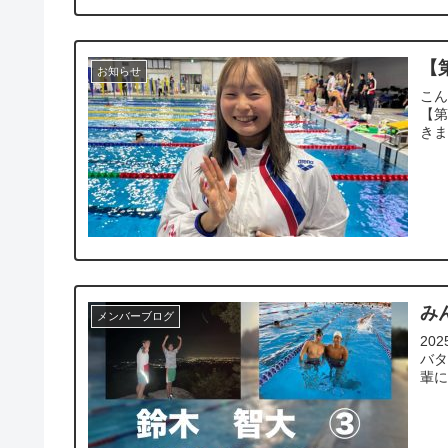
【
お知らせ
こん
【第
きま
み
メンバーブログ
20
バタ
輩に