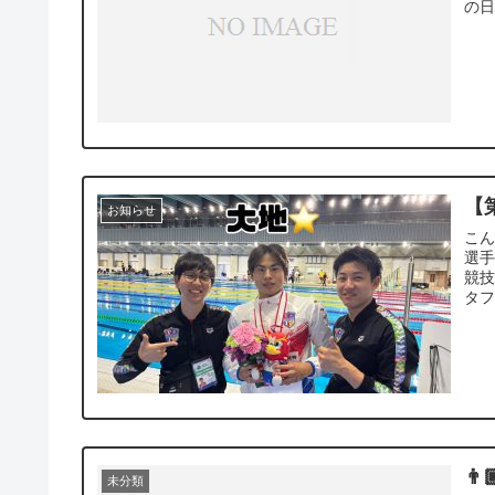
の日
【
お知らせ
こん
選手
競技
タフ
👨
未分類