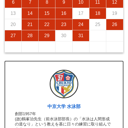
6
7
8
9
10
11
12
13
14
15
16
17
18
19
20
21
22
23
24
25
26
27
28
29
30
31
中京大学 水泳部
創部1957年
(故)鶴峯治先生（前水泳部部長）の「水泳は人間形成
の道なり」という教えを基に日々の練習に取り組んで