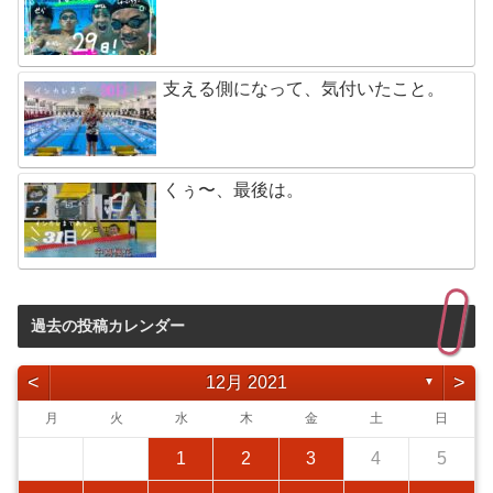
支える側になって、気付いたこと。
くぅ〜、最後は。
過去の投稿カレンダー
<
>
12月 2021
▼
月
火
水
木
金
土
日
1
2
3
4
5