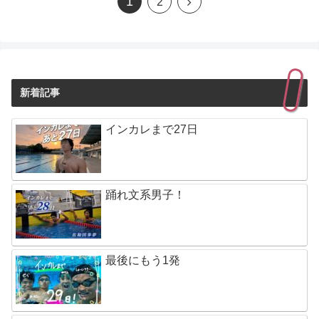
1
2
新着記事
インカレまで27日
踊れ文系男子！
最後にもう1発