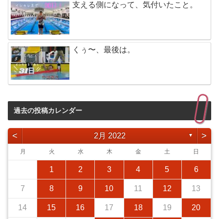
支える側になって、気付いたこと。
くぅ〜、最後は。
過去の投稿カレンダー
<
>
2月 2022
▼
月
火
水
木
金
土
日
1
2
3
4
5
6
7
8
9
10
11
12
13
14
15
16
17
18
19
20