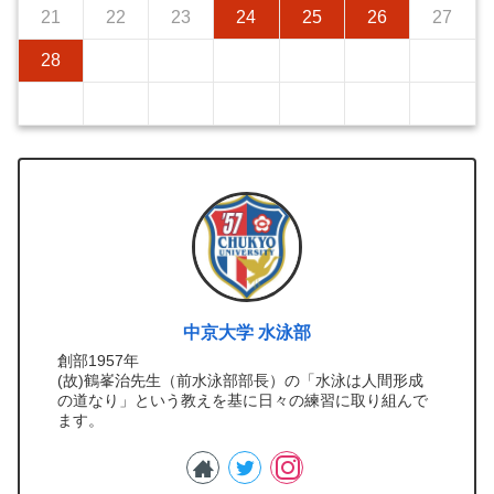
21
22
23
24
25
26
27
28
中京大学 水泳部
創部1957年
(故)鶴峯治先生（前水泳部部長）の「水泳は人間形成
の道なり」という教えを基に日々の練習に取り組んで
ます。