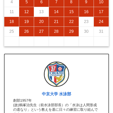
4
5
6
7
8
9
10
11
12
13
14
15
16
17
18
19
20
21
22
23
24
25
26
27
28
29
30
31
中京大学 水泳部
創部1957年
(故)鶴峯治先生（前水泳部部長）の「水泳は人間形成
の道なり」という教えを基に日々の練習に取り組んで