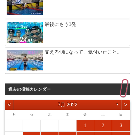
最後にもう1発
支える側になって、気付いたこと。
過去の投稿カレンダー
<
>
7月 2022
▼
月
火
水
木
金
土
日
1
2
3