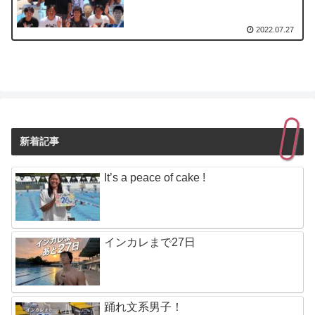
2022.07.27
新着記事
It’s a peace of cake !
インカレまで27日
踊れ文系男子！