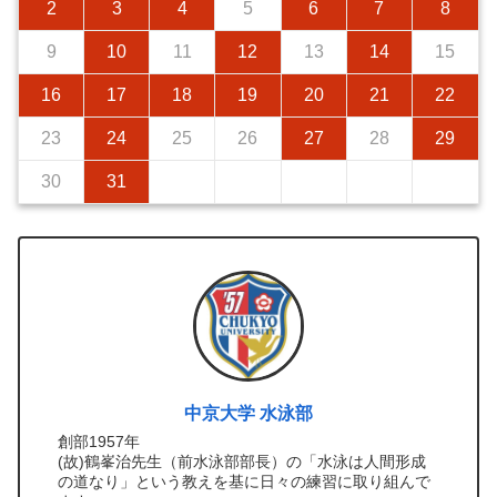
2
3
4
5
6
7
8
9
10
11
12
13
14
15
16
17
18
19
20
21
22
23
24
25
26
27
28
29
30
31
中京大学 水泳部
創部1957年
(故)鶴峯治先生（前水泳部部長）の「水泳は人間形成
の道なり」という教えを基に日々の練習に取り組んで