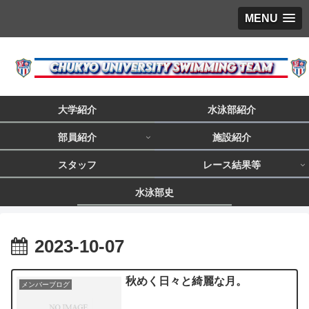
MENU
大学紹介
水泳部紹介
部員紹介
施設紹介
スタッフ
レース結果等
水泳部史
2023-10-07
秋めく日々と綺麗な月。
メンバーブログ