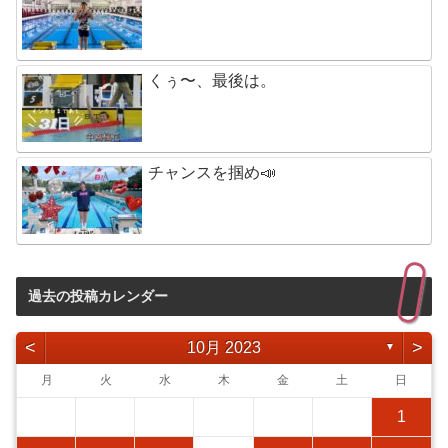
くぅ〜、最後は。
チャンスを掴め📣
過去の投稿カレンダー
<
>
10月 2023
▼
月
火
水
木
金
土
日
1