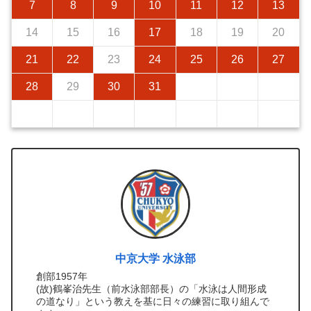
7
8
9
10
11
12
13
14
15
16
17
18
19
20
21
22
23
24
25
26
27
28
29
30
31
中京大学 水泳部
創部1957年
(故)鶴峯治先生（前水泳部部長）の「水泳は人間形成
の道なり」という教えを基に日々の練習に取り組んで