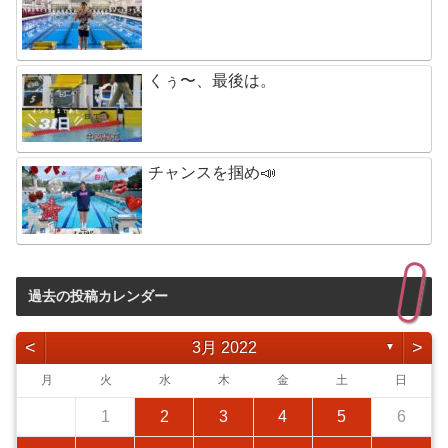
くぅ〜、最後は。
チャンスを掴め📣
過去の投稿カレンダー
<
>
3月 2022
▼
月
火
水
木
金
土
日
1
2
3
4
5
6