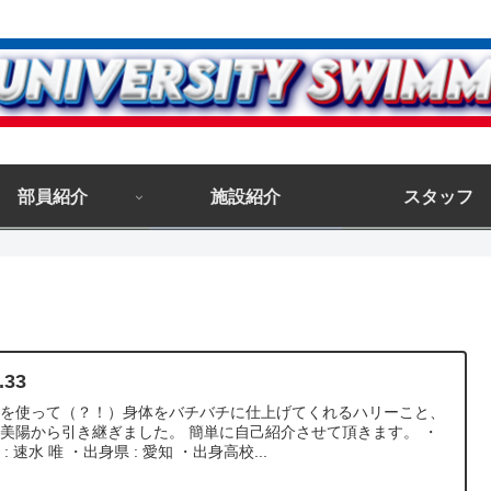
部員紹介
施設紹介
スタッフ
.33
法を使って（？！）身体をバチバチに仕上げてくれるハリーこと、
美陽から引き継ぎました。 簡単に自己紹介させて頂きます。 ・
 : 速水 唯 ・出身県 : 愛知 ・出身高校...