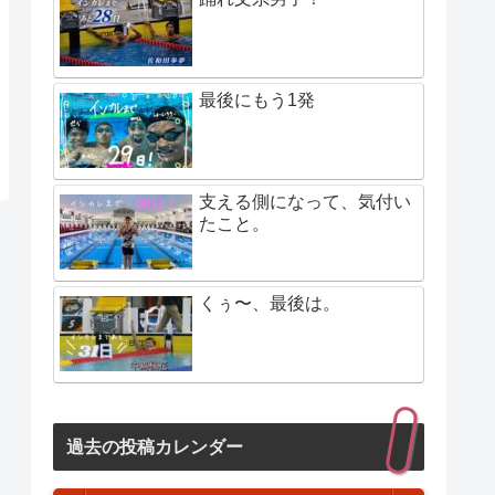
最後にもう1発
支える側になって、気付い
たこと。
くぅ〜、最後は。
過去の投稿カレンダー