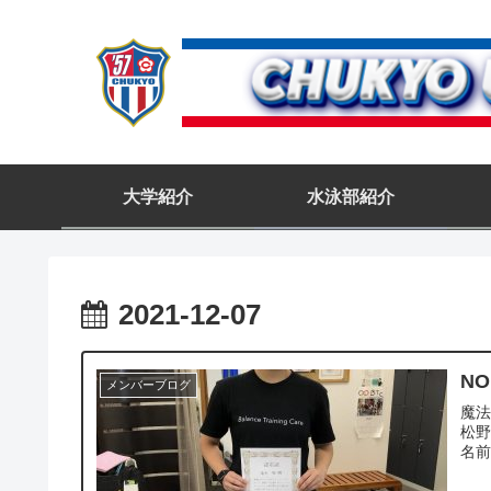
大学紹介
水泳部紹介
2021-12-07
NO
メンバーブログ
魔
松野
名前