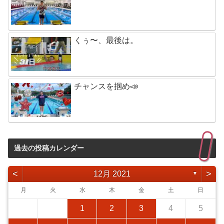
くぅ〜、最後は。
チャンスを掴め📣
過去の投稿カレンダー
<
>
12月 2021
▼
月
火
水
木
金
土
日
1
2
3
4
5