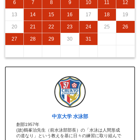
6
7
8
9
10
11
12
13
14
15
16
17
18
19
20
21
22
23
24
25
26
27
28
29
30
31
中京大学 水泳部
創部1957年
(故)鶴峯治先生（前水泳部部長）の「水泳は人間形成
の道なり」という教えを基に日々の練習に取り組んで