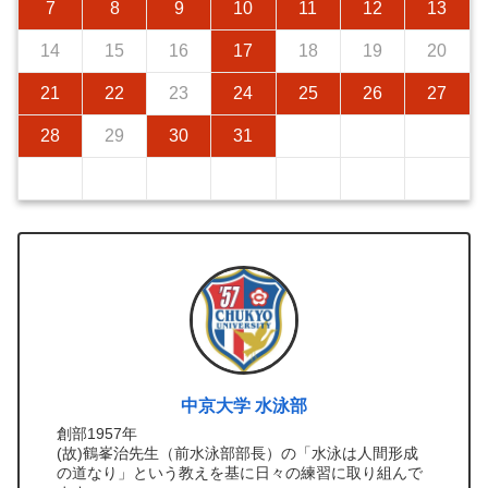
7
8
9
10
11
12
13
14
15
16
17
18
19
20
21
22
23
24
25
26
27
28
29
30
31
中京大学 水泳部
創部1957年
(故)鶴峯治先生（前水泳部部長）の「水泳は人間形成
の道なり」という教えを基に日々の練習に取り組んで