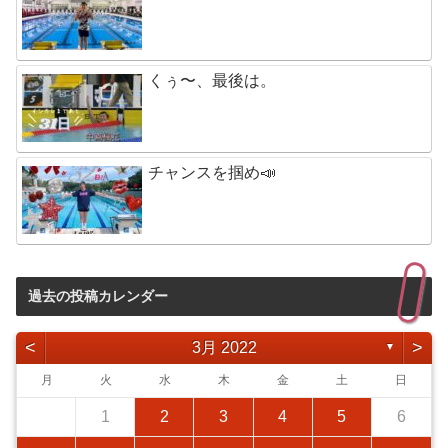
くぅ〜、最後は。
チャンスを掴め📣
過去の投稿カレンダー
<
>
3月 2022
▼
月
火
水
木
金
土
日
1
2
3
4
5
6