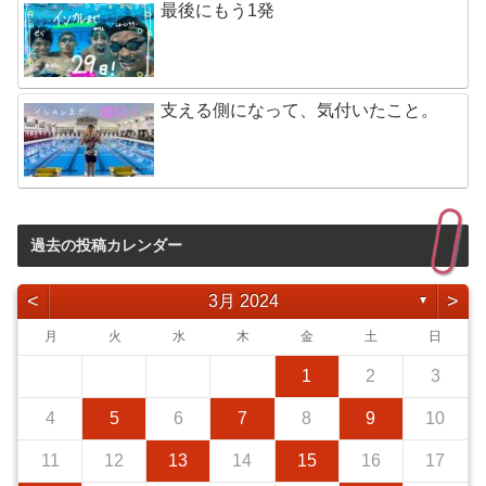
最後にもう1発
支える側になって、気付いたこと。
過去の投稿カレンダー
<
>
3月 2024
▼
月
火
水
木
金
土
日
1
2
3
4
5
6
7
8
9
10
11
12
13
14
15
16
17