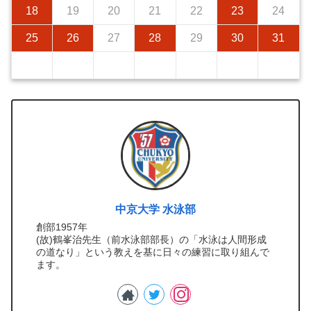
18
19
20
21
22
23
24
25
26
27
28
29
30
31
中京大学 水泳部
創部1957年
(故)鶴峯治先生（前水泳部部長）の「水泳は人間形成
の道なり」という教えを基に日々の練習に取り組んで
ます。