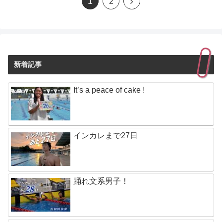
1
2
新着記事
It’s a peace of cake !
インカレまで27日
踊れ文系男子！