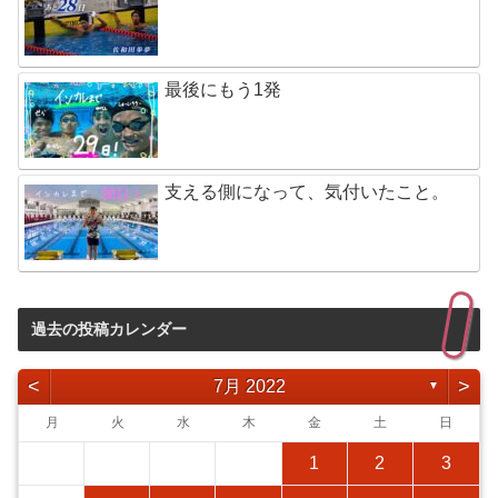
最後にもう1発
支える側になって、気付いたこと。
過去の投稿カレンダー
<
>
7月 2022
▼
月
火
水
木
金
土
日
1
2
3