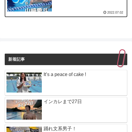
2022.07.02
新着記事
It’s a peace of cake !
インカレまで27日
踊れ文系男子！