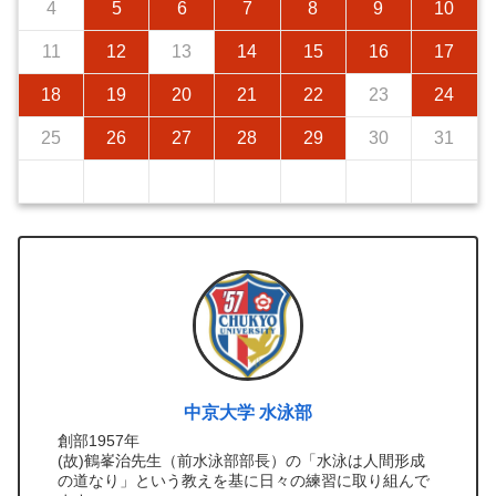
4
5
6
7
8
9
10
11
12
13
14
15
16
17
18
19
20
21
22
23
24
25
26
27
28
29
30
31
中京大学 水泳部
創部1957年
(故)鶴峯治先生（前水泳部部長）の「水泳は人間形成
の道なり」という教えを基に日々の練習に取り組んで